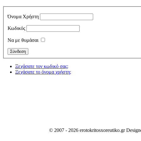
Όνομα Χρήστη
Κωδικός
Να με θυμάσαι
Ξεχάσατε τον κωδικό σας;
Ξεχάσατε το όνομα χρήστη;
© 2007 - 2026 erotokritosxoreutiko.gr Desig