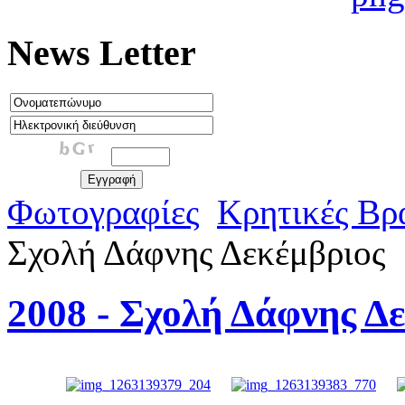
News Letter
Φωτογραφίες
Κρητικές Βρ
Σχολή Δάφνης Δεκέμβριος
2008 - Σχολή Δάφνης Δ