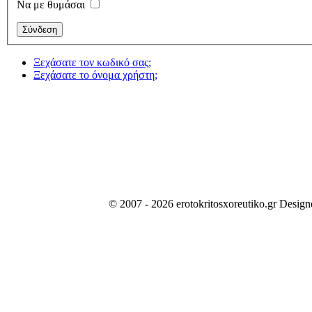
Να με θυμάσαι
Ξεχάσατε τον κωδικό σας;
Ξεχάσατε το όνομα χρήστη;
© 2007 - 2026 erotokritosxoreutiko.gr Desig