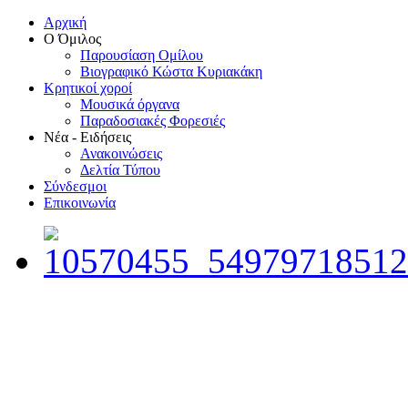
Αρχική
Ο Όμιλος
Παρουσίαση Ομίλου
Βιογραφικό Κώστα Κυριακάκη
Κρητικοί χοροί
Μουσικά όργανα
Παραδοσιακές Φορεσιές
Νέα - Ειδήσεις
Ανακοινώσεις
Δελτία Τύπου
Σύνδεσμοι
Επικοινωνία